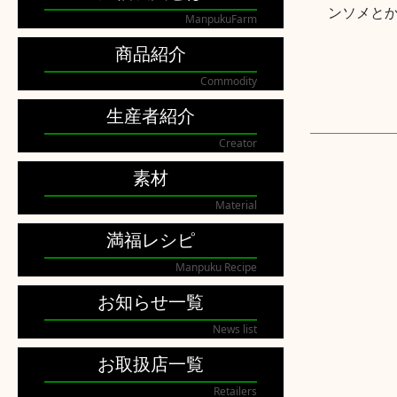
ンソメと
ManpukuFarm
商品紹介
Commodity
生産者紹介
Creator
素材
Material
満福レシピ
Manpuku Recipe
お知らせ一覧
News list
お取扱店一覧
Retailers