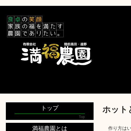
トップ
ホット
Top
作り方は
満福農園とは