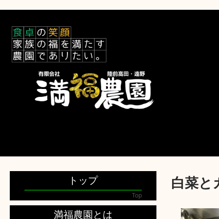
トップ
白菜と
Top
満福農園とは