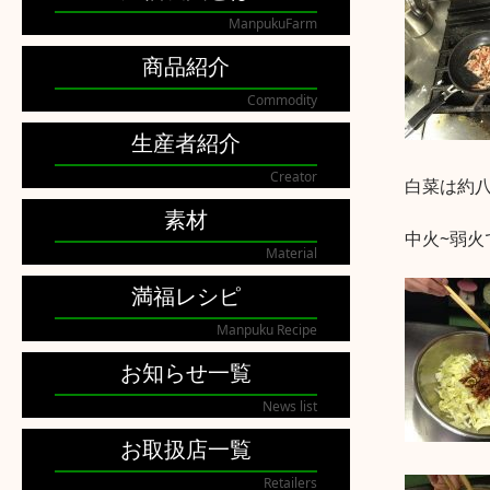
ManpukuFarm
商品紹介
Commodity
生産者紹介
Creator
白菜は約
素材
中火~弱
Material
満福レシピ
Manpuku Recipe
お知らせ一覧
News list
お取扱店一覧
Retailers